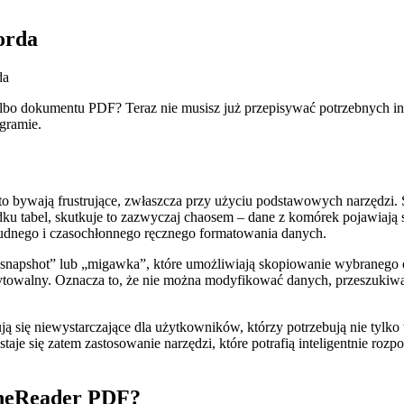
orda
da
albo dokumentu PDF? Teraz nie musisz już przepisywać potrzebnych in
gramie.
to bywają frustrujące, zwłaszcza przy użyciu podstawowych narzędzi
ku tabel, skutkuje to zazwyczaj chaosem – dane z komórek pojawiają si
udnego i czasochłonnego ręcznego formatowania danych.
k „snapshot” lub „migawka”, które umożliwiają skopiowanie wybraneg
edytowalny. Oznacza to, że nie można modyfikować danych, przeszukiw
ą się niewystarczające dla użytkowników, którzy potrzebują nie tylko 
taje się zatem zastosowanie narzędzi, które potrafią inteligentnie roz
ineReader PDF?