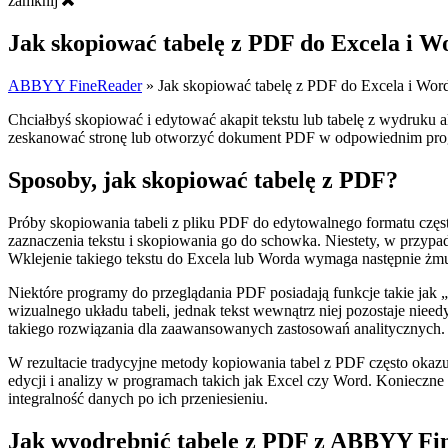
zamknij
Jak skopiować tabelę z PDF do Excela i W
ABBYY FineReader
»
Jak skopiować tabelę z PDF do Excela i Wor
Chciałbyś skopiować i edytować akapit tekstu lub tabelę z wydruku 
zeskanować stronę lub otworzyć dokument PDF w odpowiednim pro
Sposoby, jak skopiować tabelę z PDF?
Próby skopiowania tabeli z pliku PDF do edytowalnego formatu częs
zaznaczenia tekstu i skopiowania go do schowka. Niestety, w przypad
Wklejenie takiego tekstu do Excela lub Worda wymaga następnie żm
Niektóre programy do przeglądania PDF posiadają funkcje takie ja
wizualnego układu tabeli, jednak tekst wewnątrz niej pozostaje nie
takiego rozwiązania dla zaawansowanych zastosowań analitycznych.
W rezultacie tradycyjne metody kopiowania tabel z PDF często okazuj
edycji i analizy w programach takich jak Excel czy Word. Konieczne s
integralność danych po ich przeniesieniu.
Jak wyodrębnić tabelę z PDF z ABBYY F