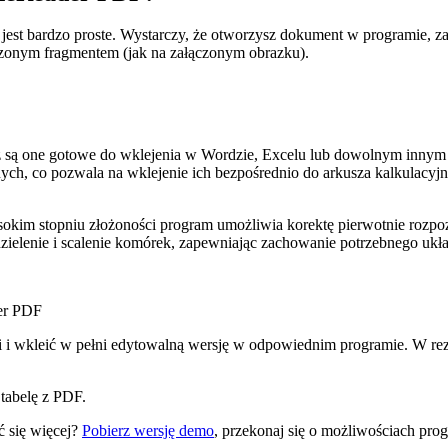
bardzo proste. Wystarczy, że otworzysz dokument w programie, zazna
zonym fragmentem (jak na załączonym obrazku).
raz są one gotowe do wklejenia w Wordzie, Excelu lub dowolnym inn
ych, co pozwala na wklejenie ich bezpośrednio do arkusza kalkulacy
sokim stopniu złożoności program umożliwia korektę pierwotnie rozp
ielenie i scalenie komórek, zapewniając zachowanie potrzebnego ukła
 i wkleić w pełni edytowalną wersję w odpowiednim programie. W rez
tabelę z PDF.
 się więcej?
Pobierz wersję demo
, przekonaj się o możliwościach p