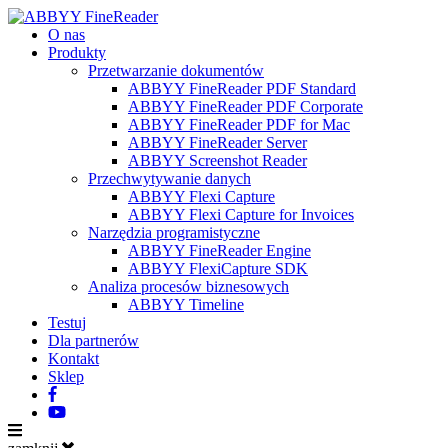
O nas
Produkty
Przetwarzanie dokumentów
ABBYY FineReader PDF Standard
ABBYY FineReader PDF Corporate
ABBYY FineReader PDF for Mac
ABBYY FineReader Server
ABBYY Screenshot Reader
Przechwytywanie danych
ABBYY Flexi Capture
ABBYY Flexi Capture for Invoices
Narzędzia programistyczne
ABBYY FineReader Engine
ABBYY FlexiCapture SDK
Analiza procesów biznesowych
ABBYY Timeline
Testuj
Dla partnerów
Kontakt
Sklep