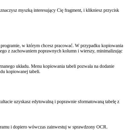
czysz myszką interesujący Cię fragment, i klikniesz przycisk
ym programie, w którym chcesz pracować. W przypadku kopiowania
jnego z zachowaniem poprawnych kolumn i wierszy, minimalizując
oznanego układu. Menu kopiowania tabeli pozwala na dodanie
du kopiowanej tabeli.
ultacie uzyskasz edytowalną i poprawnie sformatowaną tabelę z
rogramu i dopiero wówczas zainwestuj w sprawdzony OCR.