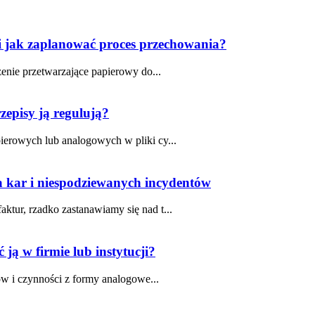
 i jak zaplanować proces przechowania?
zenie przetwarzające papierowy do...
zepisy ją regulują?
ierowych lub analogowych w pliki cy...
 kar i niespodziewanych incydentów
tur, rzadko zastanawiamy się nad t...
ć ją w firmie lub instytucji?
ów i czynności z formy analogowe...