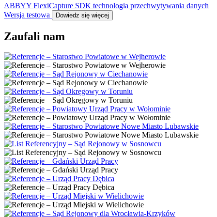
ABBYY FlexiCapture SDK technologia przechwytywania danych
Wersja testowa
Dowiedz się więcej
Zaufali nam