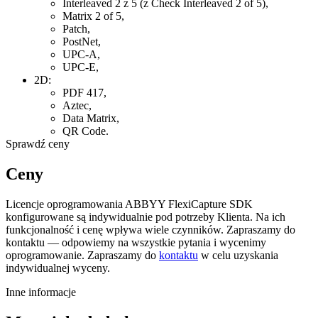
Interleaved 2 z 5 (z Check Interleaved 2 of 5),
Matrix 2 of 5,
Patch,
PostNet,
UPC-A,
UPC-E,
2D:
PDF 417,
Aztec,
Data Matrix,
QR Code.
Sprawdź ceny
Ceny
Licencje oprogramowania ABBYY FlexiCapture SDK
konfigurowane są indywidualnie pod potrzeby Klienta. Na ich
funkcjonalność i cenę wpływa wiele czynników. Zapraszamy do
kontaktu — odpowiemy na wszystkie pytania i wycenimy
oprogramowanie. Zapraszamy do
kontaktu
w celu uzyskania
indywidualnej wyceny.
Inne informacje