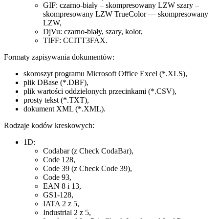
GIF: czarno-biały – skompresowany LZW szary –
skompresowany LZW TrueColor — skompresowany
LZW,
DjVu: czarno-biały, szary, kolor,
TIFF: CCITT3FAX.
Formaty zapisywania dokumentów:
skoroszyt programu Microsoft Office Excel (*.XLS),
plik DBase (*.DBF),
plik wartości oddzielonych przecinkami (*.CSV),
prosty tekst (*.TXT),
dokument XML (*.XML).
Rodzaje kodów kreskowych:
1D:
Codabar (z Check CodaBar),
Code 128,
Code 39 (z Check Code 39),
Code 93,
EAN 8 i 13,
GS1-128,
IATA 2 z 5,
Industrial 2 z 5,