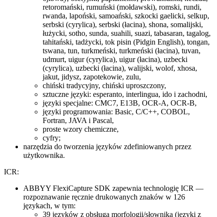
retoromański, rumuński (mołdawski), romski, rundi,
rwanda, lapoński, samoański, szkocki gaelicki, selkup,
serbski (cyrylica), serbski (łacina), shona, somalijski,
łużycki, sotho, sunda, suahili, suazi, tabasaran, tagalog,
tahitański, tadżycki, tok pisin (Pidgin English), tongan,
tswana, tun, turkmeński, turkmeński (łacina), tuvan,
udmurt, uigur (cyrylica), uigur (łacina), uzbecki
(cyrylica), uzbecki (łacina), walijski, wolof, xhosa,
jakut, jidysz, zapotekowie, zulu,
chiński tradycyjny, chiński uproszczony,
sztuczne języki: esperanto, interlingua, ido i zachodni,
języki specjalne: CMC7, E13B, OCR-A, OCR-B,
języki programowania: Basic, C/C++, COBOL,
Fortran, JAVA i Pascal,
proste wzory chemiczne,
cyfry;
narzędzia do tworzenia języków zdefiniowanych przez
użytkownika.
ICR:
ABBYY FlexiCapture SDK zapewnia technologię ICR —
rozpoznawanie ręcznie drukowanych znaków w 126
językach, w tym:
39 języków z obsługą morfologii/słownika (języki z