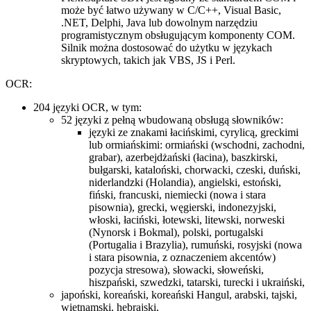
może być łatwo używany w C/C++, Visual Basic,
.NET, Delphi, Java lub dowolnym narzędziu
programistycznym obsługującym komponenty COM.
Silnik można dostosować do użytku w językach
skryptowych, takich jak VBS, JS i Perl.
OCR:
204 języki OCR, w tym:
52 języki z pełną wbudowaną obsługą słowników:
języki ze znakami łacińskimi, cyrylicą, greckimi
lub ormiańskimi: ormiański (wschodni, zachodni,
grabar), azerbejdżański (łacina), baszkirski,
bułgarski, kataloński, chorwacki, czeski, duński,
niderlandzki (Holandia), angielski, estoński,
fiński, francuski, niemiecki (nowa i stara
pisownia), grecki, węgierski, indonezyjski,
włoski, łaciński, łotewski, litewski, norweski
(Nynorsk i Bokmal), polski, portugalski
(Portugalia i Brazylia), rumuński, rosyjski (nowa
i stara pisownia, z oznaczeniem akcentów)
pozycja stresowa), słowacki, słoweński,
hiszpański, szwedzki, tatarski, turecki i ukraiński,
japoński, koreański, koreański Hangul, arabski, tajski,
wietnamski, hebrajski,