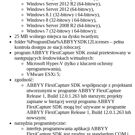
Windows Server 2012 R2 (64-bitowy),
Windows Server 2012 (64-bitowy),
Windows 8.1 (32-bitowy i 64-bitowy),
Windows 8 (32-bitowy i 64-bitowy),
Windows Server 2008 R2 (64-bitowy),
Windows 7 (32-bitowy i 64-bitowy);
25 MB wolnego miejsca na dysku twardym;
folder %ProgramData%ABBYYSDK12Licenses – pełna
kontrola dostępu ze stacji roboczej;
program ABBYY FlexiCapture SDK został przetestowany w
następujących środowiskach wirtualnych:
Microsoft Hyper-V (tylko z kluczem ochrony
oprogramowania),
VMware ESXi 5;
zgodność:
ABBYY FlexiCapture SDK współpracuje z projektami
utworzonymi w programie ABBYY FlexiCapture
Release 1, Build 12.0.1.263 lub starszym; projekty
zapisane w bieżącej wersji programu ABBYY
FlexiCapture SDK mogą być używane w programie
ABBYY FlexiCapture Release 1, Build 12.0.1.263 lub
nowszym;
narzędzia programistyczne:
interfejs programowania aplikacji ABBYY
FlexiCapture SDK jest zgodny ze standardem COM i