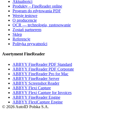
Aktualności
Produkty – FineReader online
Program do edytowania PDF
Wersje testowe
O producencie
OCR — technologia, zastosowanie
Zostań partnerem
Sklep
Referencje
Polityka prywatności
Asortyment FineReader
ABBYY FineReader PDF Standard
ABBYY FineReader PDF Corporate
ABBYY FineReader Pro for Mac
ABBYY FineReader Server
ABBYY Screenshot Reader
ABBYY Flexi Capture
ABBYY Flexi Capture for Invoices
ABBYY FineReader Engine
ABBYY FlexiCapture Engine
© 2026 AutoID Polska S.A.