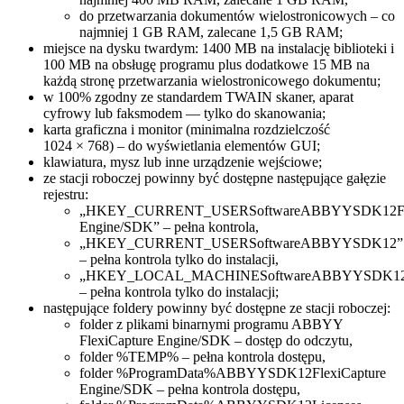
do przetwarzania dokumentów wielostronicowych – co
najmniej 1 GB RAM, zalecane 1,5 GB RAM;
miejsce na dysku twardym: 1400 MB na instalację biblioteki i
100 MB na obsługę programu plus dodatkowe 15 MB na
każdą stronę przetwarzania wielostronicowego dokumentu;
w 100% zgodny ze standardem TWAIN skaner, aparat
cyfrowy lub faksmodem — tylko do skanowania;
karta graficzna i monitor (minimalna rozdzielczość
1024 × 768) – do wyświetlania elementów GUI;
klawiatura, mysz lub inne urządzenie wejściowe;
ze stacji roboczej powinny być dostępne następujące gałęzie
rejestru:
„HKEY_CURRENT_USERSoftwareABBYYSDK12Fle
Engine/SDK” – pełna kontrola,
„HKEY_CURRENT_USERSoftwareABBYYSDK12”
– pełna kontrola tylko do instalacji,
„HKEY_LOCAL_MACHINESoftwareABBYYSDK1
– pełna kontrola tylko do instalacji;
następujące foldery powinny być dostępne ze stacji roboczej:
folder z plikami binarnymi programu ABBYY
FlexiCapture Engine/SDK – dostęp do odczytu,
folder %TEMP% – pełna kontrola dostępu,
folder %ProgramData%ABBYYSDK12FlexiCapture
Engine/SDK – pełna kontrola dostępu,