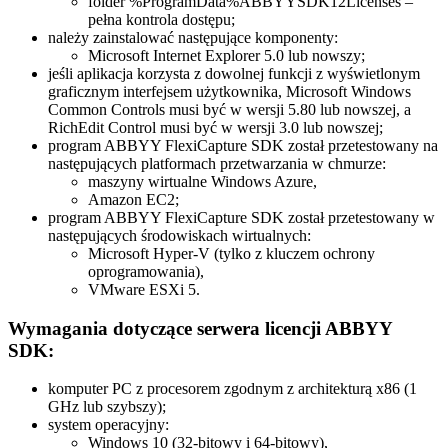
folder %ProgramData%ABBYYSDK12Licenses –
pełna kontrola dostępu;
należy zainstalować następujące komponenty:
Microsoft Internet Explorer 5.0 lub nowszy;
jeśli aplikacja korzysta z dowolnej funkcji z wyświetlonym
graficznym interfejsem użytkownika, Microsoft Windows
Common Controls musi być w wersji 5.80 lub nowszej, a
RichEdit Control musi być w wersji 3.0 lub nowszej;
program ABBYY FlexiCapture SDK został przetestowany na
następujących platformach przetwarzania w chmurze:
maszyny wirtualne Windows Azure,
Amazon EC2;
program ABBYY FlexiCapture SDK został przetestowany w
następujących środowiskach wirtualnych:
Microsoft Hyper-V (tylko z kluczem ochrony
oprogramowania),
VMware ESXi 5.
Wymagania dotyczące serwera licencji ABBYY
SDK:
komputer PC z procesorem zgodnym z architekturą x86 (1
GHz lub szybszy);
system operacyjny:
Windows 10 (32-bitowy i 64-bitowy),