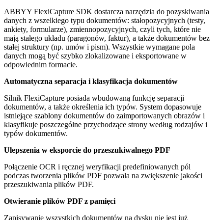
ABBYY FlexiCapture SDK dostarcza narzędzia do pozyskiwania
danych z wszelkiego typu dokumentów: stałopozycyjnych (testy,
ankiety, formularze), zmiennopozycyjnych, czyli tych, które
nie
mają stałego układu
(paragonów, faktur), a także dokumentów bez
stałej struktury (np. umów i pism). Wszystkie wymagane pola
danych mogą być szybko zlokalizowane i eksportowane w
odpowiednim formacie.
Automatyczna separacja i klasyfikacja dokumentów
Silnik FlexiCapture posiada wbudowaną funkcję separacji
dokumentów, a także określenia ich typów. System dopasowuje
istniejące szablony dokumentów do zaimportowanych obrazów i
klasyfikuje poszczególne przychodzące strony według rodzajów i
typów dokumentów.
Ulepszenia w eksporcie do przeszukiwalnego PDF
Połączenie OCR i ręcznej weryfikacji predefiniowanych pól
podczas tworzenia plików PDF pozwala na zwiększenie jakości
przeszukiwania plików PDF.
Otwieranie plików PDF z pamięci
Zapisywanie wszystkich dokumentów na dysku nie jest już