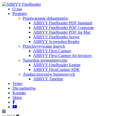
O nas
Produkty
Przetwarzanie dokumentów
ABBYY FineReader PDF Standard
ABBYY FineReader PDF Corporate
ABBYY FineReader PDF for Mac
ABBYY FineReader Server
ABBYY Screenshot Reader
Przechwytywanie danych
ABBYY Flexi Capture
ABBYY Flexi Capture for Invoices
Narzędzia programistyczne
ABBYY FineReader Engine
ABBYY FlexiCapture SDK
Analiza procesów biznesowych
ABBYY Timeline
Testuj
Dla partnerów
Kontakt
Sklep