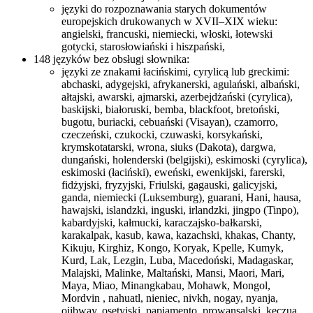
języki do rozpoznawania starych dokumentów
europejskich drukowanych w XVII–XIX wieku:
angielski, francuski, niemiecki, włoski, łotewski
gotycki, starosłowiański i hiszpański,
148 języków bez obsługi słownika:
języki ze znakami łacińskimi, cyrylicą lub greckimi:
abchaski, adygejski, afrykanerski, agulański, albański,
ałtajski, awarski, ajmarski, azerbejdżański (cyrylica),
baskijski, białoruski, bemba, blackfoot, bretoński,
bugotu, buriacki, cebuański (Visayan), czamorro,
czeczeński, czukocki, czuwaski, korsykański,
krymskotatarski, wrona, siuks (Dakota), dargwa,
dungański, holenderski (belgijski), eskimoski (cyrylica),
eskimoski (łaciński), eweński, ewenkijski, farerski,
fidżyjski, fryzyjski, Friulski, gagauski, galicyjski,
ganda, niemiecki (Luksemburg), guarani, Hani, hausa,
hawajski, islandzki, inguski, irlandzki, jingpo (Tinpo),
kabardyjski, kałmucki, karaczajsko-bałkarski,
karakalpak, kasub, kawa, kazachski, khakas, Chanty,
Kikuju, Kirghiz, Kongo, Koryak, Kpelle, Kumyk,
Kurd, Lak, Lezgin, Luba, Macedoński, Madagaskar,
Malajski, Malinke, Maltański, Mansi, Maori, Mari,
Maya, Miao, Minangkabau, Mohawk, Mongol,
Mordvin , nahuatl, nieniec, nivkh, nogay, nyanja,
ojibway, osetyjski, papiamento, prowansalski, keczua,