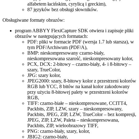
alfabetem łacińskim, cyrylicą i greckim),
87 języków bez obsługi słowników.
Obsługiwane formaty obrazów:
program ABBYY FlexiCapture SDK otwiera i zapisuje pliki
obrazów w następujących formatach:
PDF: pliki w formacie PDF (wersja 1.7 lub starsza), w
tym PDF/Archiwum (PDF/A),
BMP: nieskompresowany czarno-biały,
nieskompresowana szarość, nieskompresowany kolor,
PCX, DCX: 2-bitowy – czarno-biały, 4- i 8-bitowy –
szary, TrueColor,
JPG: szary kolor,
JPEG2000: szary, 8-bitowy kolor z przestrzeni kolorów
RGB lub YCC, 8 bitów na kanał kolor zakodowany
przy użyciu 8-bitowej palety w przestrzeni kolorów
RGB,
TIFF: czarno-białe – nieskompresowane, CCITT4,
Packbits, ZIP, LZW, szary – nieskompresowany,
Packbits, JPEG, ZIP, LZW, TrueColor – bez kompresji,
JPEG, ZIP, LZW, Paleta – nieskompresowana,
Packbits, ZIP, wieloobrazowy TIFF,
PNG: czarno-biały, szary, kolor,
JBIG2: czarno-biały,