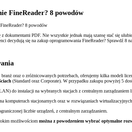
nie FineReader? 8 powodów
e FineReader? 8 powodów
 z dokumentami PDF. Nie wszystkie jednak mają szansę stać się ulubi
ienci decydują się na zakup oprogramowania FineReader? Sprawdź 8 n
wania
ranż oraz o zróżnicowanych potrzebach, oferujemy kilka modeli lic
ściach
(Standard oraz Corporate)
.
W przypadku zakupu powyżej 5 dostę
(LAN) do instalacji na wybranych stacjach z centralnym zarządzaniem l
na komputerach stacjonarnych oraz w rozwiązaniach wirtualizacyjnych
raniczonej liczbie urządzeń, z centralnym zarządzaniem.
zerokim możliwościom
można z powodzeniem wybrać optymalne rozwiąz