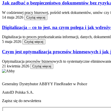
Jak zadbać o bezpieczeństwo dokumentów bez ryzyka
W codziennej pracy biurowej, pośród setek dokumentów, umów czy fak
14 maja 2026
Czytaj więcej
Digitalizacja – co to jest, na czym polega i jak wdroży
Digitalizacja to proces przekształcania informacji, danych, dokument
5 maja 2026
Czytaj więcej
Czym jest optymalizacja procesów biznesowych i jak 
Optymalizacja procesów biznesowych to systematyczne eliminowanie 
21 kwietnia 2026
Czytaj więcej
Generalny Dystrybutor ABBYY FineReader w Polsce
AutoID Polska S.A.
Zapisz się do newslettera