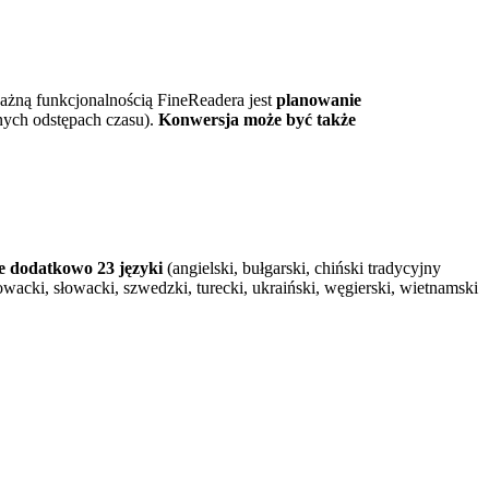
ażną funkcjonalnością FineReadera jest
planowanie
nych odstępach czasu).
Konwersja może być także
e dodatkowo 23 języki
(angielski, bułgarski, chiński tradycyjny
 słowacki, słowacki, szwedzki, turecki, ukraiński, węgierski, wietnamski