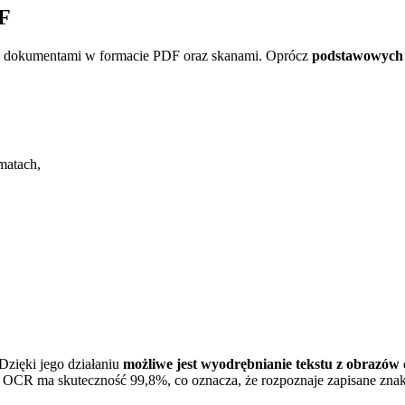
DF
ę z dokumentami w formacie PDF oraz skanami. Oprócz
podstawowych f
matach,
zięki jego działaniu
możliwe jest wyodrębnianie tekstu z obrazów
CR ma skuteczność 99,8%, co oznacza, że rozpoznaje zapisane znaki