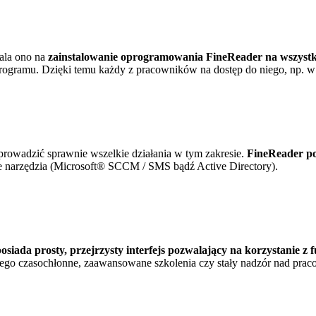
ala ono na
zainstalowanie oprogramowania FineReader na wszystki
rogramu. Dzięki temu każdy z pracowników na dostęp do niego, np. w 
 prowadzić sprawnie wszelkie działania w tym zakresie.
FineReader po
 narzędzia (Microsoft
®
SCCM / SMS bądź Active Directory).
osiada prosty, przejrzysty interfejs pozwalający na korzystanie 
o tego czasochłonne, zaawansowane szkolenia czy stały nadzór nad p