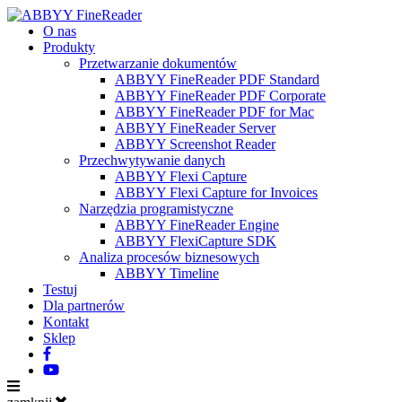
O nas
Produkty
Przetwarzanie dokumentów
ABBYY FineReader PDF Standard
ABBYY FineReader PDF Corporate
ABBYY FineReader PDF for Mac
ABBYY FineReader Server
ABBYY Screenshot Reader
Przechwytywanie danych
ABBYY Flexi Capture
ABBYY Flexi Capture for Invoices
Narzędzia programistyczne
ABBYY FineReader Engine
ABBYY FlexiCapture SDK
Analiza procesów biznesowych
ABBYY Timeline
Testuj
Dla partnerów
Kontakt
Sklep