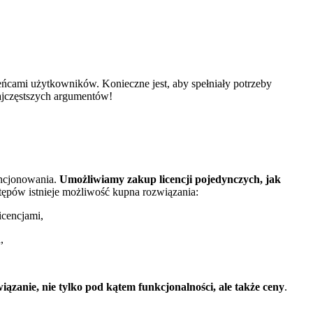
eńcami użytkowników. Konieczne jest, aby spełniały potrzeby
ajczęstszych argumentów!
encjonowania.
Umożliwiamy zakup licencji pojedynczych, jak
pów istnieje możliwość kupna rozwiązania:
icencjami,
,
anie, nie tylko pod kątem funkcjonalności, ale także ceny
.