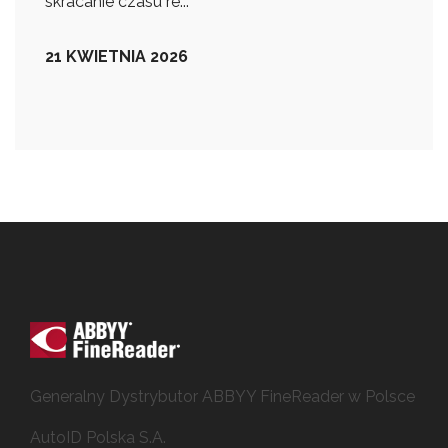
skracanie czasu re...
21 KWIETNIA 2026
Generalny Dystrybutor ABBYY FineReader w Polsce
AutoID Polska S.A.