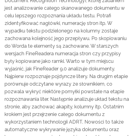
Document Recognition Technology), której zadaniem
jest analizowanie całego skanowanego dokumentu w
celu lepszego rozpoznania układu testu. Potrafi
zidentyfikować nagłówki, numerację stron itp. W
wypadku tekstu podzielonego na kolumny zostaje
zachowana kolejność jego przepływu. Po skopiowaniu
do Worda te elementy są zachowane. W starszych
wersjach FineReadera numeracja stron czy przypisy
były kopiowane jako ramki. Warto w tym miejscu
wyjaśnić, jak FineReader 9.0 analizuje dokumenty.
Najpierw rozpoznaje pojdyncze litery. Na drugim etapie
porównuje odczytane wyrazy ze słownikiem, co
pozwala wykryć niektóre pomyłki powstałe na etapie
rozpoznawania liter. Następnie analizuje układ tekstu na
stronie, aby zachować akapity, kolumny itp. Ostatnim
krokiem jest przejrzenie całego dokumentu z
wykorzystaniem technologii ADRT. Nowości to także
automatyczne wykrywanie języka dokumentu oraz